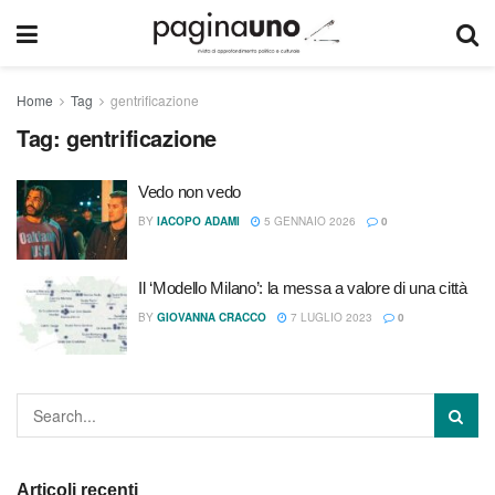
Home
Tag
gentrificazione
Tag:
gentrificazione
Vedo non vedo
BY
IACOPO ADAMI
5 GENNAIO 2026
0
Il ‘Modello Milano’: la messa a valore di una città
BY
GIOVANNA CRACCO
7 LUGLIO 2023
0
Articoli recenti