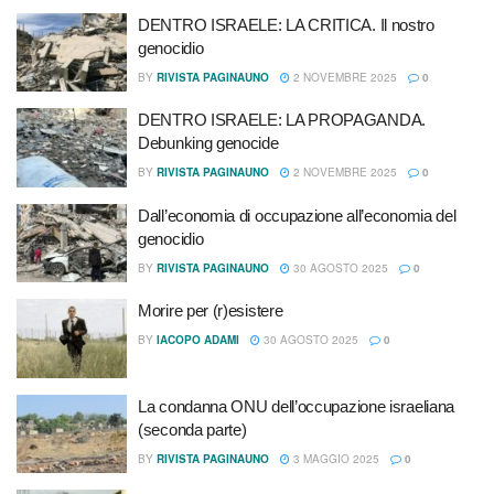
DENTRO ISRAELE: LA CRITICA. Il nostro
genocidio
BY
RIVISTA PAGINAUNO
2 NOVEMBRE 2025
0
DENTRO ISRAELE: LA PROPAGANDA.
Debunking genocide
BY
RIVISTA PAGINAUNO
2 NOVEMBRE 2025
0
Dall’economia di occupazione all’economia del
genocidio
BY
RIVISTA PAGINAUNO
30 AGOSTO 2025
0
Morire per (r)esistere
BY
IACOPO ADAMI
30 AGOSTO 2025
0
La condanna ONU dell’occupazione israeliana
(seconda parte)
BY
RIVISTA PAGINAUNO
3 MAGGIO 2025
0