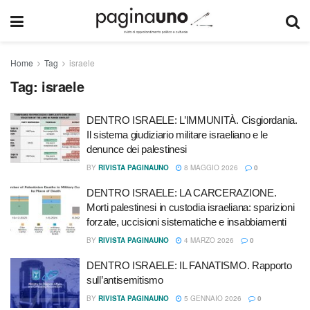
Home
Tag
israele
Tag:
israele
DENTRO ISRAELE: L’IMMUNITÀ. Cisgiordania.
Il sistema giudiziario militare israeliano e le
denunce dei palestinesi
BY
RIVISTA PAGINAUNO
8 MAGGIO 2026
0
DENTRO ISRAELE: LA CARCERAZIONE.
Morti palestinesi in custodia israeliana: sparizioni
forzate, uccisioni sistematiche e insabbiamenti
BY
RIVISTA PAGINAUNO
4 MARZO 2026
0
DENTRO ISRAELE: IL FANATISMO. Rapporto
sull’antisemitismo
BY
RIVISTA PAGINAUNO
5 GENNAIO 2026
0