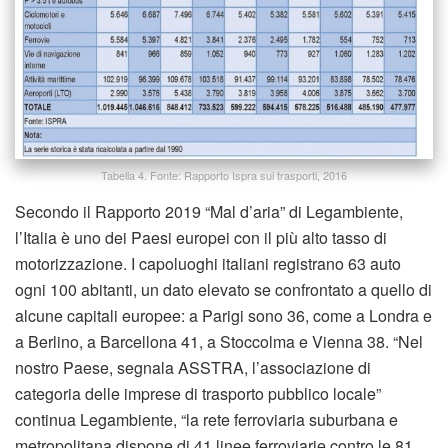
Tabella 4. Fonte: Rapporto Ispra sui trasporti, 2016
Secondo il Rapporto 2019 “Mal d’aria” di Legambiente,
l’Italia è uno dei Paesi europei con il più alto tasso di
motorizzazione. I capoluoghi italiani registrano 63 auto
ogni 100 abitanti, un dato elevato se confrontato a quello di
alcune capitali europee: a Parigi sono 36, come a Londra e
a Berlino, a Barcellona 41, a Stoccolma e Vienna 38. “Nel
nostro Paese, segnala ASSTRA, l’associazione di
categoria delle imprese di trasporto pubblico locale”
continua Legambiente, “la rete ferroviaria suburbana e
metropolitana dispone di 41 linee ferroviarie contro le 81