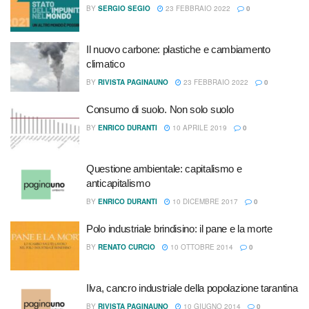
BY
SERGIO SEGIO
23 FEBBRAIO 2022
0
Il nuovo carbone: plastiche e cambiamento
climatico
BY
RIVISTA PAGINAUNO
23 FEBBRAIO 2022
0
Consumo di suolo. Non solo suolo
BY
ENRICO DURANTI
10 APRILE 2019
0
Questione ambientale: capitalismo e
anticapitalismo
BY
ENRICO DURANTI
10 DICEMBRE 2017
0
Polo industriale brindisino: il pane e la morte
BY
RENATO CURCIO
10 OTTOBRE 2014
0
Ilva, cancro industriale della popolazione tarantina
BY
RIVISTA PAGINAUNO
10 GIUGNO 2014
0