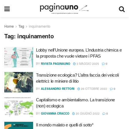
Home
Tag
inquinamento
Tag:
inquinamento
Lobby nell’Unione europea. L’industria chimica e
la proposta che vuole vietare i PFAS
BY
RIVISTA PAGINAUNO
3 MAGGIO 2025
0
Transizione ecologica? L’altra faccia dei veicoli
elettrici: le miniere di litio
BY
ALESSANDRO RETTORI
26 OTTOBRE 2022
0
Capitalismo e ambientalismo. La transizione
(non) ecologica
BY
GIOVANNA CRACCO
30 GIUGNO 2022
0
Il mondo malato e quelli di sotto*