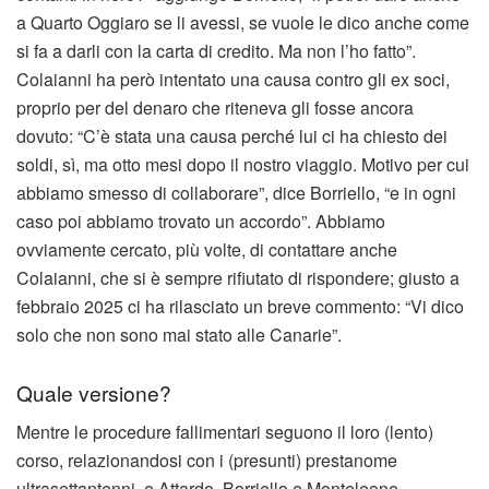
a Quarto Oggiaro se li avessi, se vuole le dico anche come
si fa a darli con la carta di credito. Ma non l’ho fatto”.
Colaianni ha però intentato una causa contro gli ex soci,
proprio per del denaro che riteneva gli fosse ancora
dovuto: “C’è stata una causa perché lui ci ha chiesto dei
soldi, sì, ma otto mesi dopo il nostro viaggio. Motivo per cui
abbiamo smesso di collaborare”, dice Borriello, “e in ogni
caso poi abbiamo trovato un accordo”. Abbiamo
ovviamente cercato, più volte, di contattare anche
Colaianni, che si è sempre rifiutato di rispondere; giusto a
febbraio 2025 ci ha rilasciato un breve commento: “Vi dico
solo che non sono mai stato alle Canarie”.
Quale versione?
Mentre le procedure fallimentari seguono il loro (lento)
corso, relazionandosi con i (presunti) prestanome
ultrasettantenni, e Attardo, Borriello e Monteleone