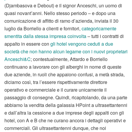
(Djambasova e Debout) e il signor Anceschi, un uomo di
quasi novant’anni. Nello stesso periodo – e dopo una
comunicazione di affitto di ramo d’azienda, inviata il 30
luglio da Borriello a clienti e fornitori,
categoricamente
smentita dalla stessa impresa coinvolta
– tutti i contratti di
appalto in essere con
gli hotel vengono ceduti a due
società che non hanno alcun legame con i nuovi proprietari
Anceschi&C
; contestualmente, Attardo e Borriello
continuano a lavorare con gli alberghi in nome di queste
due aziende, in ruoli che appaiono confusi, a metà strada,
diciamo così, tra l’essere rispettivamente direttore
operativo e commerciale e il curare unicamente il
passaggio di consegne. Quindi, ricapitolando, da una parte
abbiamo la vendita della galassia HPoint a ultrasettantenni
e dall’altra la cessione a due imprese degli appalti con gli
hotel, con A e B che ne curano ancora i dettagli operativi e
commerciali. Gli ultrasettantenni dunque, che noi