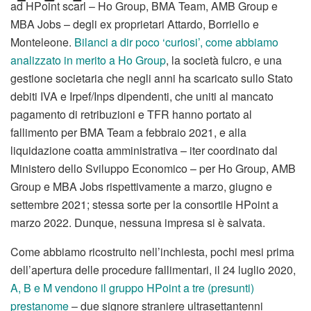
ad HPoint scarl – Ho Group, BMA Team, AMB Group e
MBA Jobs – degli ex proprietari Attardo, Borriello e
Monteleone.
Bilanci a dir poco ‘curiosi’, come abbiamo
analizzato in merito a Ho Group
, la società fulcro, e una
gestione societaria che negli anni ha scaricato sullo Stato
debiti IVA e Irpef/Inps dipendenti, che uniti al mancato
pagamento di retribuzioni e TFR hanno portato al
fallimento per BMA Team a febbraio 2021, e alla
liquidazione coatta amministrativa – iter coordinato dal
Ministero dello Sviluppo Economico – per Ho Group, AMB
Group e MBA Jobs rispettivamente a marzo, giugno e
settembre 2021; stessa sorte per la consortile HPoint a
marzo 2022. Dunque, nessuna impresa si è salvata.
Come abbiamo ricostruito nell’inchiesta, pochi mesi prima
dell’apertura delle procedure fallimentari, il 24 luglio 2020,
A, B e M vendono il gruppo HPoint a tre (presunti)
prestanome
– due signore straniere ultrasettantenni