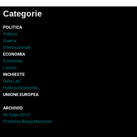
Categorie
POLITICA
Politica
Guerra
Internazionale
ECONOMIA
Economia
Lavoro
INCHIESTE
Dura Lex
Politica/Economia
UNIONE EUROPEA
ARCHIVIO
No Expo 2015
Processo Brega Massone