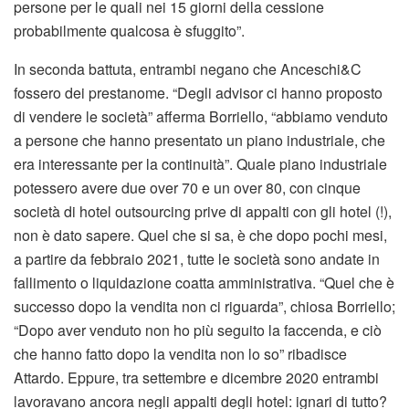
persone per le quali nei 15 giorni della cessione
probabilmente qualcosa è sfuggito”.
In seconda battuta, entrambi negano che Anceschi&C
fossero dei prestanome. “Degli advisor ci hanno proposto
di vendere le società” afferma Borriello, “abbiamo venduto
a persone che hanno presentato un piano industriale, che
era interessante per la continuità”. Quale piano industriale
potessero avere due over 70 e un over 80, con cinque
società di hotel outsourcing prive di appalti con gli hotel (!),
non è dato sapere. Quel che si sa, è che dopo pochi mesi,
a partire da febbraio 2021, tutte le società sono andate in
fallimento o liquidazione coatta amministrativa. “Quel che è
successo dopo la vendita non ci riguarda”, chiosa Borriello;
“Dopo aver venduto non ho più seguito la faccenda, e ciò
che hanno fatto dopo la vendita non lo so” ribadisce
Attardo. Eppure, tra settembre e dicembre 2020 entrambi
lavoravano ancora negli appalti degli hotel: ignari di tutto?