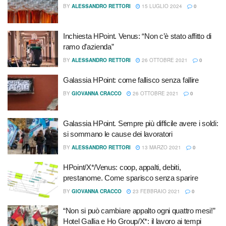
BY
ALESSANDRO RETTORI
15 LUGLIO 2024
0
Inchiesta HPoint. Venus: “Non c’è stato affitto di
ramo d’azienda”
BY
ALESSANDRO RETTORI
26 OTTOBRE 2021
0
Galassia HPoint: come fallisco senza fallire
BY
GIOVANNA CRACCO
26 OTTOBRE 2021
0
Galassia HPoint. Sempre più difficile avere i soldi:
si sommano le cause dei lavoratori
BY
ALESSANDRO RETTORI
13 MARZO 2021
0
HPoint/X*/Venus: coop, appalti, debiti,
prestanome. Come sparisco senza sparire
BY
GIOVANNA CRACCO
23 FEBBRAIO 2021
0
“Non si può cambiare appalto ogni quattro mesi!”
Hotel Gallia e Ho Group/X*: il lavoro ai tempi