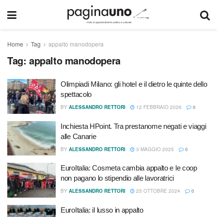
Home
Tag
appalto manodopera
Tag:
appalto manodopera
Olimpiadi Milano: gli hotel e il dietro le quinte dello
spettacolo
BY
ALESSANDRO RETTORI
12 FEBBRAIO 2026
0
Inchiesta HPoint. Tra prestanome negati e viaggi
alle Canarie
BY
ALESSANDRO RETTORI
3 MAGGIO 2025
0
EuroItalia: Cosmeta cambia appalto e le coop
non pagano lo stipendio alle lavoratrici
BY
ALESSANDRO RETTORI
25 OTTOBRE 2024
0
EuroItalia: il lusso in appalto