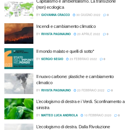
Capitalismo e ambientalismo. La transizione
(non) ecologica
BY
GIOVANNA CRACCO
30 GIUGNO 2022
0
Incendi e cambiamento climatico
BY
RIVISTA PAGINAUNO
20 APRILE 2022
0
Il mondo malato e quelli di sotto*
BY
SERGIO SEGIO
23 FEBBRAIO 2022
0
Il nuovo carbone: plastiche e cambiamento
climatico
BY
RIVISTA PAGINAUNO
23 FEBBRAIO 2022
0
L’ecologismo di destra e i Verdi. Sconfinamento a
sinistra
BY
MATTEO LUCA ANDRIOLA
10 FEBBRAIO 2020
0
L’ecologismo di destra. Dalla Rivoluzione