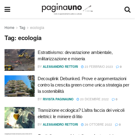
Home
Tag
ecologia
Tag:
ecologia
Estrattivismo: devastazione ambientale,
militarizzazione e miseria
BY
ALESSANDRO RETTORI
23 FEBBRAIO 2023
0
Decouplink Debunked. Prove e argomentazioni
contro la crescita green come unica strategia per
la sostenibilità
BY
RIVISTA PAGINAUNO
20 DICEMBRE 2022
0
Transizione ecologica? L’altra faccia dei veicoli
elettrici: le miniere di litio
BY
ALESSANDRO RETTORI
26 OTTOBRE 2022
0