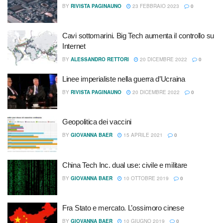
BY
RIVISTA PAGINAUNO
23 FEBBRAIO 2023
0
Cavi sottomarini. Big Tech aumenta il controllo su
Internet
BY
ALESSANDRO RETTORI
20 DICEMBRE 2022
0
Linee imperialiste nella guerra d’Ucraina
BY
RIVISTA PAGINAUNO
20 DICEMBRE 2022
0
Geopolitica dei vaccini
BY
GIOVANNA BAER
15 APRILE 2021
0
China Tech Inc. dual use: civile e militare
BY
GIOVANNA BAER
10 OTTOBRE 2019
0
Fra Stato e mercato. L’ossimoro cinese
BY
GIOVANNA BAER
10 GIUGNO 2019
0